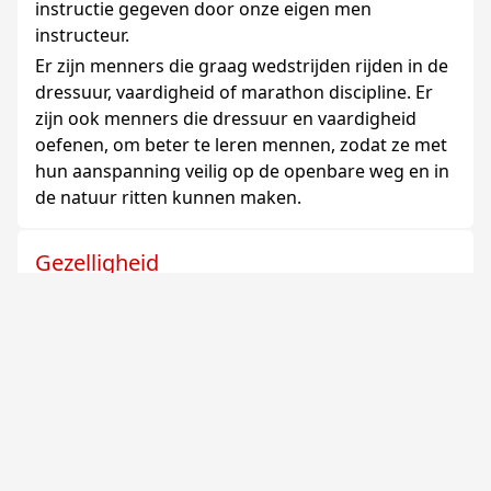
instructie gegeven door onze eigen men
instructeur.
Er zijn menners die graag wedstrijden rijden in de
dressuur, vaardigheid of marathon discipline. Er
zijn ook menners die dressuur en vaardigheid
oefenen, om beter te leren mennen, zodat ze met
hun aanspanning veilig op de openbare weg en in
de natuur ritten kunnen maken.
Gezelligheid
De derde helft bij voetbal is welbekend, bij ons is
in ons clubhuis “De Beuk” na het oefenen altijd
ruimte voor gezelligheid.
Door de prima sfeer in onze club zijn we gewend
om elkaar te helpen waar dat nodig mocht zijn.
Trouwens de paardensport is ook een geliefd
onderwerp om over na te praten.