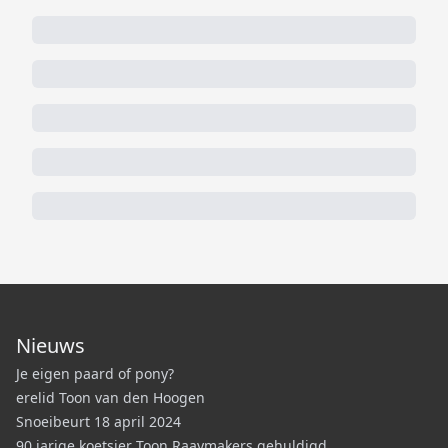
Nieuws
Je eigen paard of pony?
erelid Toon van den Hoogen
Snoeibeurt 18 april 2024
90 jarige koetsier Toon Raaymakers gehuldigd