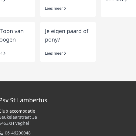
Lees meer
 Toon van
Je eigen paard of
oogen
pony?
er
Lees meer
Psv St Lambertus
Club accomodatie
Beukelaarstraat 3a
5463XH Veghel
06-46200048