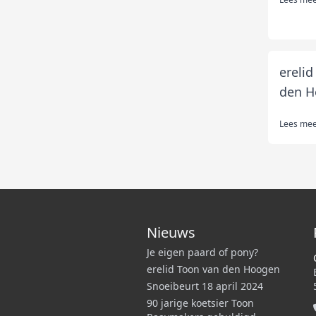
erelid
den H
Lees me
Nieuws
Je eigen paard of pony?
erelid Toon van den Hoogen
Snoeibeurt 18 april 2024
90 jarige koetsier Toon