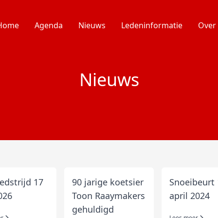
Home
Agenda
Nieuws
Ledeninformatie
Over
Nieuws
dstrijd 17
90 jarige koetsier
Snoeibeurt
026
Toon Raaymakers
april 2024
gehuldigd
er
Lees meer