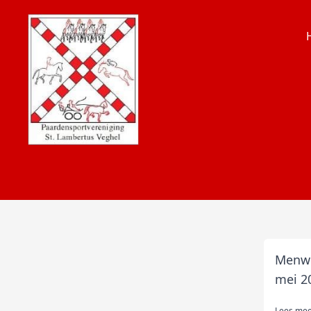
Menwe
mei 2
Lees me